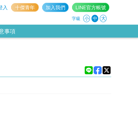
登入
十傑青年
加入我們
LINE官方帳號
小
中
大
字級
意事項