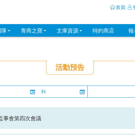
首頁
團隊
青商之寶
文庫資源
特約商店
報
活動預告
到
屆監事會第四次會議