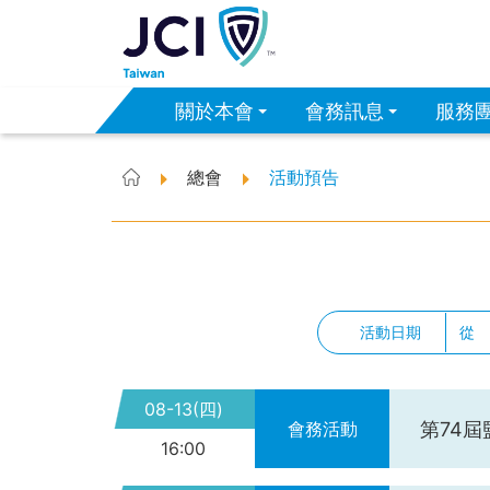
關於本會
會務訊息
服務
總會
活動預告
首頁
活動日期
從
08-13(四)
第74
會務活動
16:00