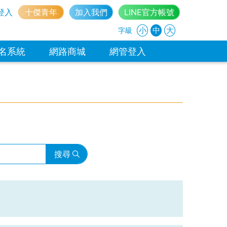
登入
十傑青年
加入我們
LINE官方帳號
小
中
大
字級
名系統
網路商城
網管登入
搜尋