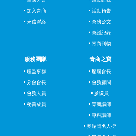
加入青商
活動預告
來信聯絡
會務公文
會議紀錄
青商刊物
服務團隊
青商之寶
理監事群
歷屆會長
分會會長
會務顧問
會務人員
參議員
秘書成員
青商講師
專科講師
奧瑞岡名人榜