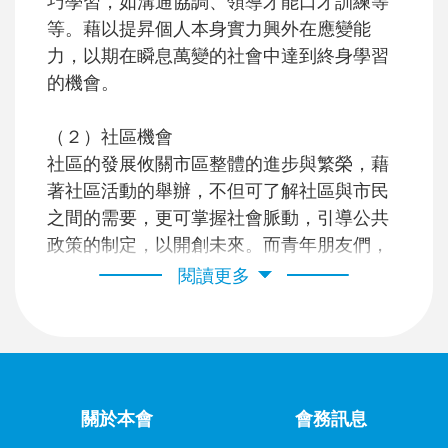
巧學習，如溝通協調、領導才能口才訓練等
等。藉以提昇個人本身實力興外在應變能
力，以期在瞬息萬變的社會中達到終身學習
的機會。
（２）社區機會
社區的發展攸關市區整體的進步與繁榮，藉
著社區活動的舉辦，不但可了解社區與市民
之間的需要，更可掌握社會脈動，引導公共
政策的制定，以開創未來。而青年朋友們，
順利實踐理想與希望，以達到「服務人群，
閱讀更多
訓練自己」的目的。
（３）國際機會
本會為四大國際社團之一，青商會員國利用
不同的國家文化與屬性在各國、城市舉辦活
關於本會
會務訊息
動及研習會。讓會員藉由每年舉辦的「世界