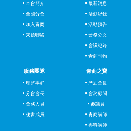
本會簡介
最新消息
大會」及亞洲地區的「太平洋地區大會-亞太
大會」而達到會務交流，走入地球村、擴展
全國分會
活動紀錄
視野，增進國際觀進而結交各國的好朋友，
加入青商
活動預告
認識不同民族的風格與文化，進而達到商業
來信聯絡
會務公文
機會的結合。
會議紀錄
（４）商業機會
青商刊物
來自不同行業的會員，藉由參與會務活動聯
誼，交換彼此的工作經驗，增進會員之間行
服務團隊
青商之寶
業聯誼及經濟事務的研討與商業資訊的交
換，提昇彼此間個人商業機會的擴展。
理監事群
歷屆會長
分會會長
會務顧問
年滿十八歲至四十歲的你
會務人員
參議員
泰山國際青年商會會長及理監事與全體會員
歡迎您的加入！
秘書成員
青商講師
專科講師