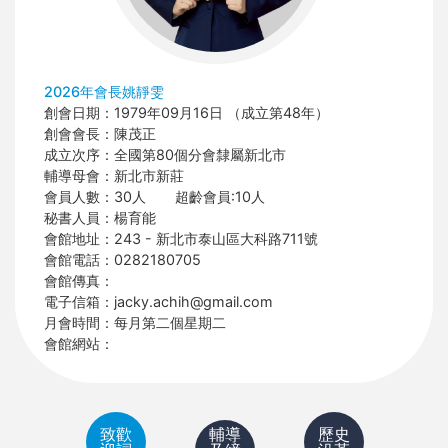
2026年會長姚靜雯
創會日期：
1979年09月16日 （成立第48年）
創會會長：
陳茂正
成立次序：
全國第80個分會隸屬新北市
輔導母會：
新北市新莊
會員人數：
30人
超齡會員:
10人
秘書人員：
楊育能
會館地址：
243 - 新北市泰山區大科路711號
會館電話：
0282180705
會館傳真：
電子信箱：
jacky.achih@gmail.com
月會時間：
每月第二個星期二
會館網站：
致歡
輔導
歷史