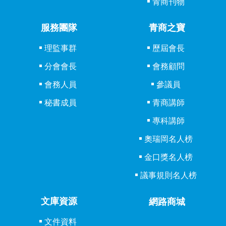
青商刊物
服務團隊
青商之寶
理監事群
歷屆會長
分會會長
會務顧問
會務人員
參議員
秘書成員
青商講師
專科講師
奧瑞岡名人榜
金口獎名人榜
議事規則名人榜
文庫資源
網路商城
文件資料