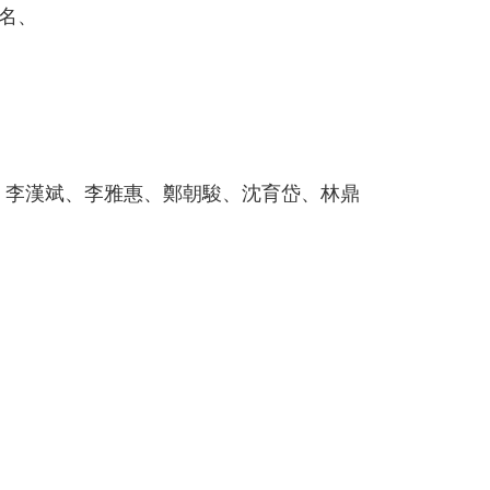
名、
、李漢斌、李雅惠、鄭朝駿、沈育岱、林鼎