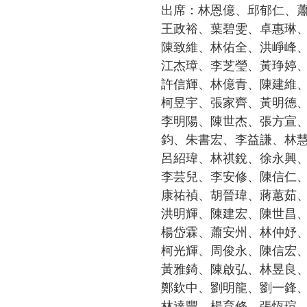
出席：
林恩億、邱郁仁、
王政裕、葉碧雯、卓惠琳
陳致維、林佑全、洪崢峰
江杰璋、李芝瑩、黃琤婷
許信輝、林億青、陳建維
柯昱宇、張家齊、黃明德
李明陽、陳世杰、張方宣
鈞、朱書宏、李益謙、林
呂紹瑋、林祺銳、徐永興
李芸兒、李安修、陳信仁
康祐禎、胡晉瑋、蔣蕙茹
洪明輝、陳建宏、陳世昌
楊岱霖、蕭安州、林仲妤
柯光輝、周俊永、陳信宏
黃雅錡、陳啟弘、林昱良
鄭欽中、劉明龍、劉一鋒
林達豐、楊育修、張恆瑄