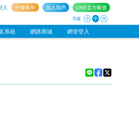
登入
十傑青年
加入我們
LINE官方帳號
小
中
大
字級
名系統
網路商城
網管登入