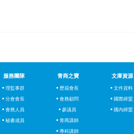
服務團隊
青商之寶
文庫資源
理監事群
歷屆會長
文件資料
分會會長
會務顧問
國際締盟
會務人員
參議員
國內締盟
秘書成員
青商講師
專科講師