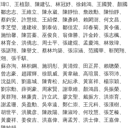
蕭瑋、王植顥、陳建弘、林冠妤、徐銘鴻、王國贊、顏國
、鄒忠志、王維立、陳永崴、陳靜怡、詹政勳、陳怡靜、
、蔡鈞安、許慧炫、王紹傑、陳彥錡、賴閎澍、何文昌、
、李芝瑩、連建竣、劉泰佑、鄒佳宏、邱春菊、黃令儀、
、施怡馨、陳芸蓁、巫俊良、翁偉勝、許金鈴、張志楓、
、林育全、洪僑志、周士平、張建焜、孟慶鴻、林致瑋、
、張諶翔、陳譽文、蔡林均築、張淙涵、范國華、靳閔翔
慧翎、張千騏、
、蘇亦洵、林枳鋼、施玥彤、黃清煌、田正昇、賴聰榮、
、曾志豪、趙躍輝、徐凱威、黃韋融、高瑄晨、張羽沛、
、沈益民、劉嘉城、陳青松、紀紜承、黃富祥、楊宗穎、
、劉宗勳、薛弼豪、周家賢、謝章維、顏鴻昌、吳振榮、
、黃群翔、林廉貴、許立武、廖文聖、戴振方、洪崇育、
、謝孟珊、吳盈勳、吳幸遠、鄭仁崇、王元科、張漢樹、
、胡世平、洪騰彦、陳政陽、陳淑玲、何玟慧、張芝榛、
、黃慶祥、姜俊吉、洪嘉偉、蔣孟芳、洪士偉、王嘉偉、
、陳妙娟。