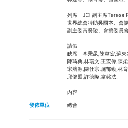
列席：
JCI 副主席Ter
世界總會特助吳國本、會
副主委黃癸陵、會擴委員
請假：
缺席：
李秉昆,陳韋宏,蘇東
陳琦典,林瑞文,王宏偉,陳柔
宋航源,陳仕宗,施郁勤,林育
邱健盟,許德隆,韋銘法。
內容：
發佈單位
總會