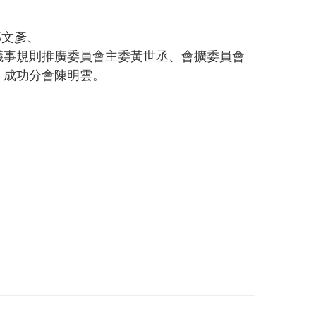
郭文彥、
議事規則推廣委員會主委黃世丞、會擴委員會
、成功分會陳明雲。