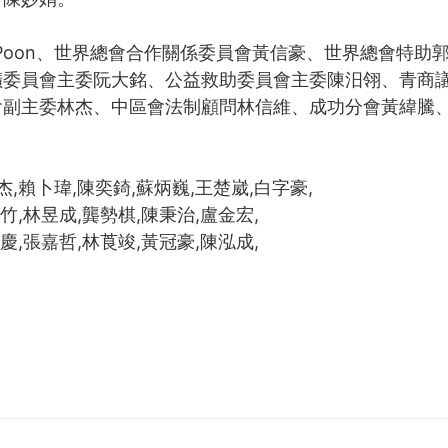
esa Poon、世界總會合作關係委員會黃信豪、世界總會特助
擴委員會主委阮大銘、公益救助委員會主委陳汨翎、青商
會副主委林杰、中區會法制顧問林信維、成功分會黃緯騰
杰,賴卜瑋,陳奕錡,蘇炳巍,王楚崴,白字豪,
竹,林昱成,龔勢棋,陳秉治,盧金宏,
慶,張嘉哲,林莨竣,黃冠豪,陳泓成,