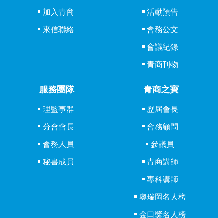
加入青商
活動預告
來信聯絡
會務公文
會議紀錄
青商刊物
服務團隊
青商之寶
理監事群
歷屆會長
分會會長
會務顧問
會務人員
參議員
秘書成員
青商講師
專科講師
奧瑞岡名人榜
金口獎名人榜