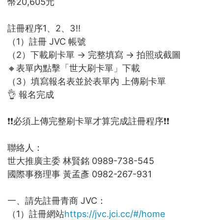
幣20,605元
註冊程序1、2、3‼️
（1）註冊 JVC 帳號
（2）下載刷卡單 → 完整填寫 → 拍照或截圖
🔸表單內點擊「世大刷卡單」下載
（3）填寫報名表並於表單內 上傳刷卡單
👌 報名完成
❗❗必須上傳完整刷卡單才算完成註冊程序❗❗
聯絡人：
世大推廣主委 林賢銘 0989-738-545
國際事務理事 黃孟彥 0982-267-931
一、請先註冊青商 JVC：
（1）註冊網站
https://jvc.jci.cc/#/home