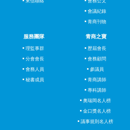
來信聯絡
會務公文
會議紀錄
青商刊物
服務團隊
青商之寶
理監事群
歷屆會長
分會會長
會務顧問
會務人員
參議員
秘書成員
青商講師
專科講師
奧瑞岡名人榜
金口獎名人榜
議事規則名人榜