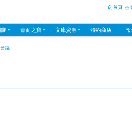
首頁
團隊
青商之寶
文庫資源
特約商店
報
次會議