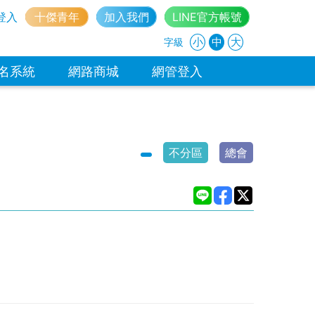
登入
十傑青年
加入我們
LINE官方帳號
小
中
大
字級
名系統
網路商城
網管登入
不分區
總會