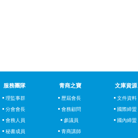
服務團隊
青商之寶
文庫資源
理監事群
歷屆會長
文件資料
分會會長
會務顧問
國際締盟
會務人員
參議員
國內締盟
秘書成員
青商講師