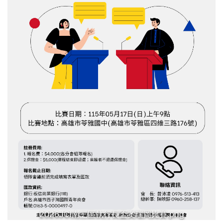
2026JCI南三區執行長盃奧瑞岡比賽.png