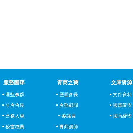
服務團隊
青商之寶
文庫資源
理監事群
歷屆會長
文件資料
分會會長
會務顧問
國際締盟
會務人員
參議員
國內締盟
秘書成員
青商講師