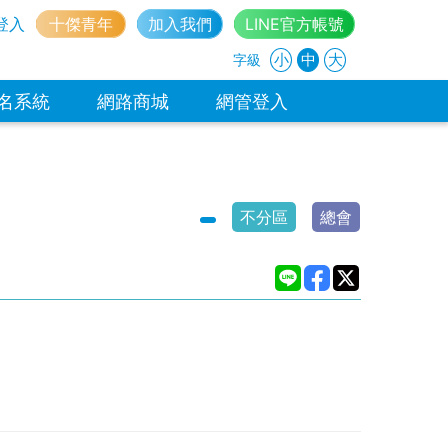
登入
十傑青年
加入我們
LINE官方帳號
小
中
大
字級
名系統
網路商城
網管登入
不分區
總會