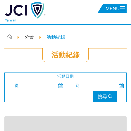
MENU
分會
活動紀錄
活動紀錄
活動日期
從
到
搜尋