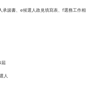
人承諾書、e候選人政見填寫表、f選務工作相
4屆
選人