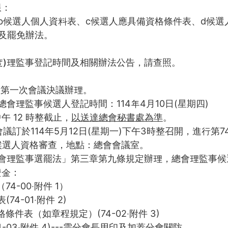
限：
b候選人個人資料表、c候選人應具備資格條件表、d候選
及罷免辦法。
年度)理監事登記時間及相關辦法公告，請查照。
第一次會議決議辦理。
總會理監事候選人登記時間：114年4月10日(星期四)
中午 12 時整截止，
以送達總會秘書處為準
。
於114年5月12日(星期一)下午3時整召開，進行第7
候選人資格審查，地點：總會會議室。
會理監事選罷法」第三章第九條規定辦理，總會理監事候
證金：
-00‧附件 1）
-01‧附件 2)
表（如章程規定）(74-02‧附件 3)
3‧附件 4)---需分會長用印及加蓋分會關防。