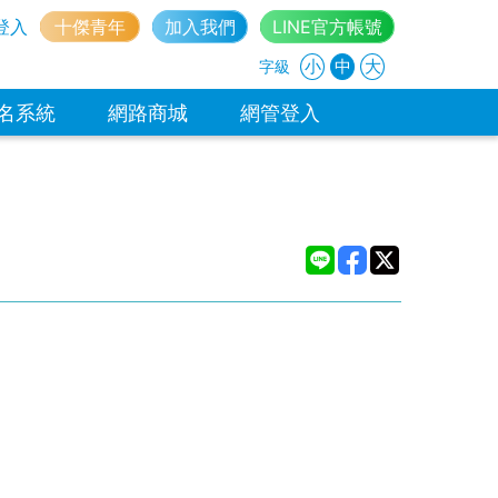
登入
十傑青年
加入我們
LINE官方帳號
小
中
大
字級
名系統
網路商城
網管登入