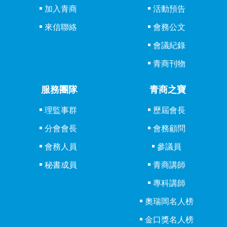
加入青商
活動預告
來信聯絡
會務公文
會議紀錄
青商刊物
服務團隊
青商之寶
理監事群
歷屆會長
分會會長
會務顧問
會務人員
參議員
秘書成員
青商講師
專科講師
奧瑞岡名人榜
金口獎名人榜