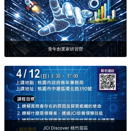
青年創業家研習營
JCI Discover 桃竹苗區